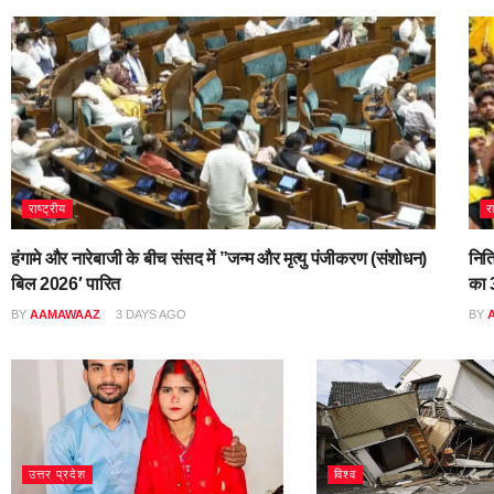
राष्ट्रीय
र
हंगामे और नारेबाजी के बीच संसद में ”जन्म और मृत्यु पंजीकरण (संशोधन)
नित
बिल 2026′ पारित
का 3
BY
AAMAWAAZ
3 DAYS AGO
BY
उत्तर प्रदेश
विश्व