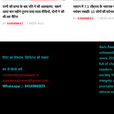
पत्नी की हत्या के बाद पति ने की आत्महत्या, सामने
जापान में 7.1 तीव्रता के भयानक भ
आया चार महीने पुराना वादा वाला वीडियो, दोनों ने की
भयंकर तबाही! 13 लोगों की दर्दना
थी लव मैरिज
BY
AAMAWAAZ
1 WEEK AG
BY
AAMAWAAZ
1 WEEK AGO
Aam Awaa
unbiased,
प्रिंट का विश्वास, डिजिटल की रफ़्तार
since 20
full of c
readers. 
हम से संपर्क करें:
society f
contact@aamawaaz.in
integrity
aamawaaznews@gmail.com
journalis
Whatsapp :- 8416966925
almost e