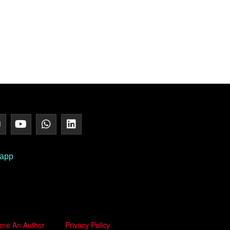
 app
me An Author
Privacy Policy