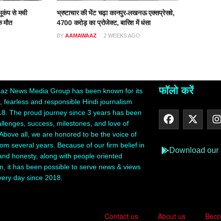
ूकंप से मची
भ्रष्टाचार की भेंट चढ़ा कानपुर-लखनऊ एक्सप्रेसवे,
क मौत
4700 करोड़ का प्रोजेक्ट, बारिश में धंसा
O
BY
AAMAWAAZ
2 WEEKS AGO
फॉलो करें
z News Media Group has been known for its
 fearless and responsible Hindi journalism
18. The proud journey since 3 years has been
hallenges, success, milestones, and love of
Above all, we are honored to be the voice of
rom several years. Because of our firm belief in
Download our
 and honesty, along with people oriented
m, it has been possible to serve news & views
very day since 2018.
Contact us
About us
Beco