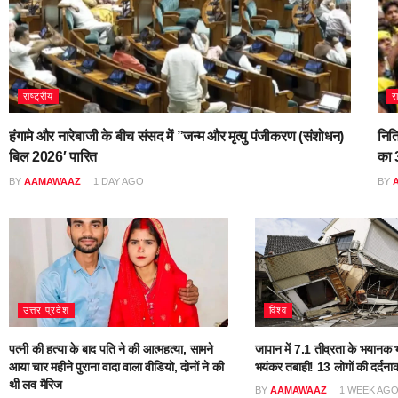
राष्ट्रीय
र
हंगामे और नारेबाजी के बीच संसद में ”जन्म और मृत्यु पंजीकरण (संशोधन)
नित
बिल 2026′ पारित
का 3
BY
AAMAWAAZ
1 DAY AGO
BY
उत्तर प्रदेश
विश्व
पत्नी की हत्या के बाद पति ने की आत्महत्या, सामने
जापान में 7.1 तीव्रता के भयानक भ
आया चार महीने पुराना वादा वाला वीडियो, दोनों ने की
भयंकर तबाही! 13 लोगों की दर्दना
थी लव मैरिज
BY
AAMAWAAZ
1 WEEK AG