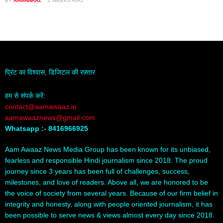
BY
AAMAWAAZ
2 WEEKS AGO
प्रिंट का विश्वास, डिजिटल की रफ़्तार
हम से संपर्क करें:
contact@aamawaaz.in
aamawaaznews@gmail.com
Whatsapp :- 8416966925
Aam Awaaz News Media Group has been known for its unbiased,
fearless and responsible Hindi journalism since 2018. The proud
journey since 3 years has been full of challenges, success,
milestones, and love of readers. Above all, we are honored to be
the voice of society from several years. Because of our firm belief in
integrity and honesty, along with people oriented journalism, it has
been possible to serve news & views almost every day since 2018.