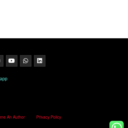
 app
me An Author
Privacy Policy