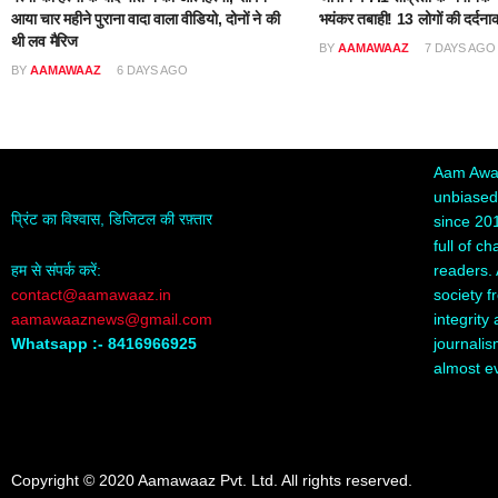
आया चार महीने पुराना वादा वाला वीडियो, दोनों ने की
भयंकर तबाही! 13 लोगों की दर्दना
थी लव मैरिज
BY
AAMAWAAZ
7 DAYS AGO
BY
AAMAWAAZ
6 DAYS AGO
Aam Awaa
unbiased,
प्रिंट का विश्वास, डिजिटल की रफ़्तार
since 20
full of c
readers. 
हम से संपर्क करें:
society f
contact@aamawaaz.in
integrity
aamawaaznews@gmail.com
journalis
Whatsapp :- 8416966925
almost e
Copyright © 2020 Aamawaaz Pvt. Ltd. All rights reserved.