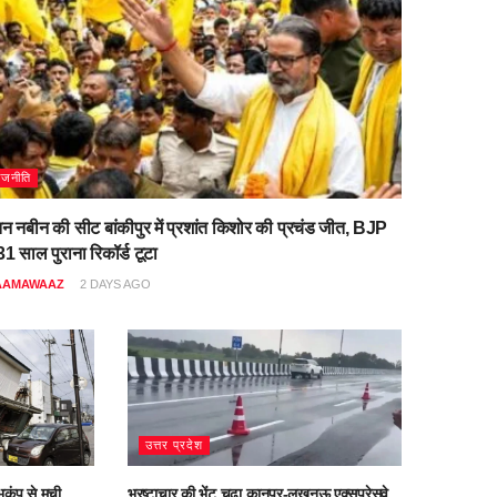
ाजनीति
िन नबीन की सीट बांकीपुर में प्रशांत किशोर की प्रचंड जीत, BJP
1 साल पुराना रिकॉर्ड टूटा
AAMAWAAZ
2 DAYS AGO
उत्तर प्रदेश
ूकंप से मची
भ्रष्टाचार की भेंट चढ़ा कानपुर-लखनऊ एक्सप्रेसवे,