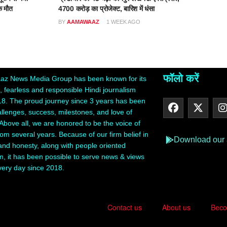
क मौत
4700 करोड़ का प्रोजेक्ट, बारिश में धंसा
BY
AAMAWAAZ
1 WEEK AGO
फॉलो करें
z News Media Group has been known for its
 fearless and responsible Hindi journalism
18. The proud journey since 3 years has been
hallenges, success, milestones, and love of
Above all, we are honored to be the voice of
rom several years. Because of our firm belief in
Download our
 and honesty, along with people oriented
m, it has been possible to serve news & views
very day since 2018.
Contact us
About us
Beco