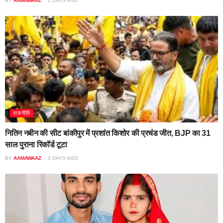
BY
AAMAWAAZ
2 DAYS AGO
राजनीति
नितिन नबीन की सीट बांकीपुर में प्रशांत किशोर की प्रचंड जीत, BJP का 31
साल पुराना रिकॉर्ड टूटा
BY
AAMAWAAZ
3 DAYS AGO