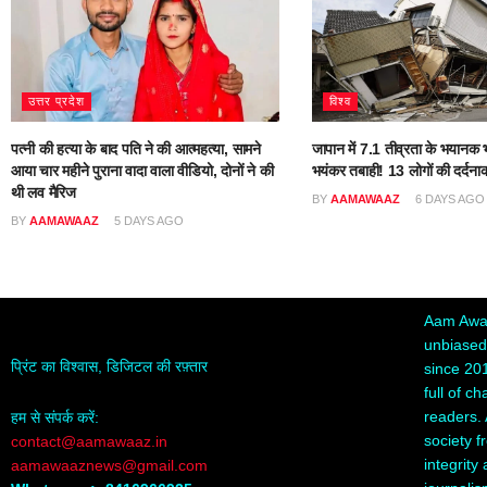
उत्तर प्रदेश
विश्व
पत्नी की हत्या के बाद पति ने की आत्महत्या, सामने
जापान में 7.1 तीव्रता के भयानक भ
आया चार महीने पुराना वादा वाला वीडियो, दोनों ने की
भयंकर तबाही! 13 लोगों की दर्दना
थी लव मैरिज
BY
AAMAWAAZ
6 DAYS AGO
BY
AAMAWAAZ
5 DAYS AGO
Aam Awaa
unbiased,
प्रिंट का विश्वास, डिजिटल की रफ़्तार
since 20
full of c
readers. 
हम से संपर्क करें:
society f
contact@aamawaaz.in
integrity
aamawaaznews@gmail.com