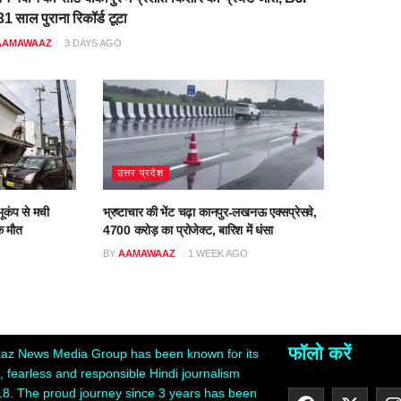
1 साल पुराना रिकॉर्ड टूटा
AAMAWAAZ
3 DAYS AGO
उत्तर प्रदेश
ूकंप से मची
भ्रष्टाचार की भेंट चढ़ा कानपुर-लखनऊ एक्सप्रेसवे,
क मौत
4700 करोड़ का प्रोजेक्ट, बारिश में धंसा
O
BY
AAMAWAAZ
1 WEEK AGO
फॉलो करें
z News Media Group has been known for its
 fearless and responsible Hindi journalism
18. The proud journey since 3 years has been