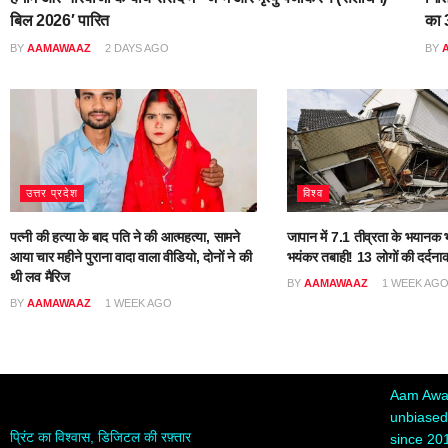
बिल 2026′ पारित
का 3
BY
AAMAWAAZ
2 DAYS AGO
BY
उत्तर प्रदेश
विश्व
पत्नी की हत्या के बाद पति ने की आत्महत्या, सामने
जापान में 7.1 तीव्रता के भयानक भ
आया चार महीने पुराना वादा वाला वीडियो, दोनों ने की
भयंकर तबाही! 13 लोगों की दर्दना
थी लव मैरिज
BY
AAMAWAAZ
1 WEEK AG
BY
AAMAWAAZ
1 WEEK AGO
Aam Awaa
unbiased,
प्रिंट का विश्वास, डिजिटल की रफ़्तार
since 20