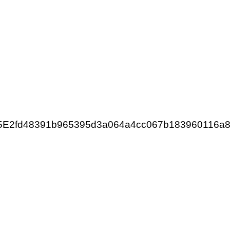
E2fd48391b965395d3a064a4cc067b183960116a8