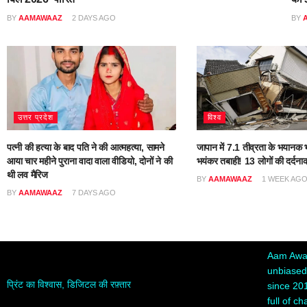
BY
AAMAWAAZ
2 DAYS AGO
BY
उत्तर प्रदेश
विश्व
पत्नी की हत्या के बाद पति ने की आत्महत्या, सामने
जापान में 7.1 तीव्रता के भयानक भ
आया चार महीने पुराना वादा वाला वीडियो, दोनों ने की
भयंकर तबाही! 13 लोगों की दर्दना
थी लव मैरिज
BY
AAMAWAAZ
1 WEEK AG
BY
AAMAWAAZ
7 DAYS AGO
Aam Awaa
unbiased,
प्रिंट का विश्वास, डिजिटल की रफ़्तार
since 20
full of c