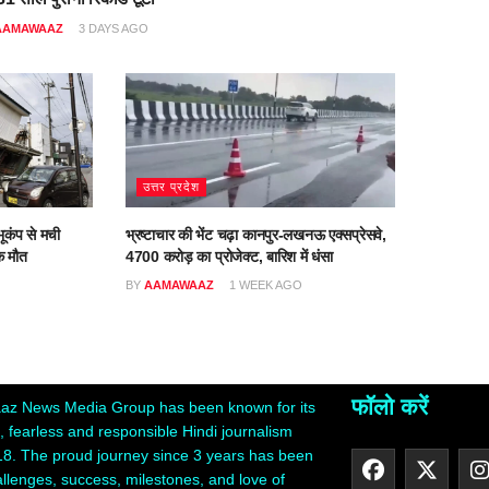
AAMAWAAZ
3 DAYS AGO
उत्तर प्रदेश
ूकंप से मची
भ्रष्टाचार की भेंट चढ़ा कानपुर-लखनऊ एक्सप्रेसवे,
क मौत
4700 करोड़ का प्रोजेक्ट, बारिश में धंसा
O
BY
AAMAWAAZ
1 WEEK AGO
फॉलो करें
z News Media Group has been known for its
 fearless and responsible Hindi journalism
18. The proud journey since 3 years has been
hallenges, success, milestones, and love of