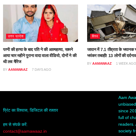
उत्तर प्रदेश
विश्व
पत्नी की हत्या के बाद पति ने की आत्महत्या, सामने
जापान में 7.1 तीव्रता के भयानक भ
आया चार महीने पुराना वादा वाला वीडियो, दोनों ने की
भयंकर तबाही! 13 लोगों की दर्दना
थी लव मैरिज
BY
AAMAWAAZ
1 WEEK AG
BY
AAMAWAAZ
7 DAYS AGO
Aam Awaa
unbiased,
प्रिंट का विश्वास, डिजिटल की रफ़्तार
since 20
full of c
readers. 
हम से संपर्क करें:
society f
contact@aamawaaz.in