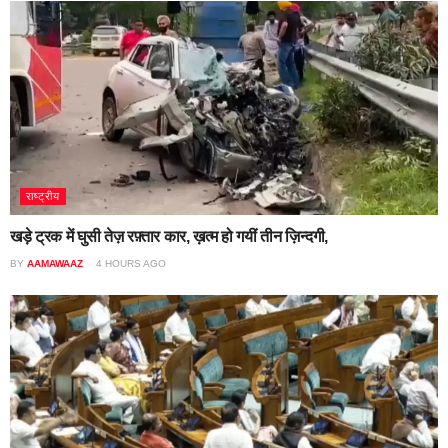
राष्ट्रीय
खड़े ट्रक में घुसी तेज़ रफ़्तार कार, ख़त्म हो गयीं तीन ज़िन्दगी,
BY
AAMAWAAZ
4 HOURS AGO