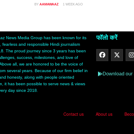
O
BY
AAMAWAAZ
1 WEEK AGO
फॉलो करें
z News Media Group has been known for its
 fearless and responsible Hindi journalism
18. The proud journey since 3 years has been
hallenges, success, milestones, and love of
Above all, we are honored to be the voice of
rom several years. Because of our firm belief in
Download our
 and honesty, along with people oriented
m, it has been possible to serve news & views
very day since 2018.
Contact us
About us
Beco