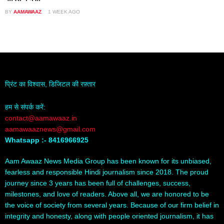
BY
AAMAWAAZ
1 WEEK AGO
प्रिंट का विश्वास, डिजिटल की रफ़्तार
हम से संपर्क करें:
contact@aamawaaz.in
aamawaaznews@gmail.com
Whatsapp :- 8416966925
Aam Awaaz News Media Group has been known for its unbiased,
fearless and responsible Hindi journalism since 2018. The proud
journey since 3 years has been full of challenges, success,
milestones, and love of readers. Above all, we are honored to be
the voice of society from several years. Because of our firm belief in
integrity and honesty, along with people oriented journalism, it has