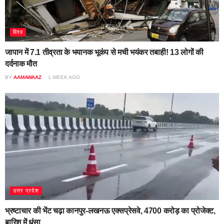
विश्व
जापान में 7.1 तीव्रता के भयानक भूकंप से मची भयंकर तबाही! 13 लोगों की
दर्दनाक मौत
BY
AAMAWAAZ
1 WEEK AGO
उत्तर प्रदेश
भ्रष्टाचार की भेंट चढ़ा कानपुर-लखनऊ एक्सप्रेसवे, 4700 करोड़ का प्रोजेक्ट,
बारिश में धंसा