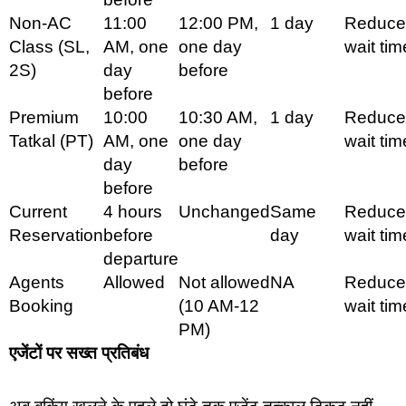
Non-AC
11:00
12:00 PM,
1 day
Reduce
Class (SL,
AM, one
one day
wait tim
2S)
day
before
before
Premium
10:00
10:30 AM,
1 day
Reduce
Tatkal (PT)
AM, one
one day
wait tim
day
before
before
Current
4 hours
Unchanged
Same
Reduce
Reservation
before
day
wait tim
departure
Agents
Allowed
Not allowed
NA
Reduce
Booking
(10 AM-12
wait tim
PM)
एजेंटों पर सख्त प्रतिबंध