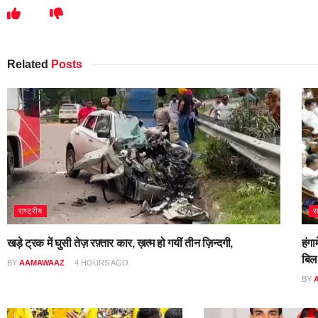
Related
Posts
राष्ट्रीय
र
खड़े ट्रक में घुसी तेज़ रफ़्तार कार, ख़त्म हो गयीं तीन ज़िन्दगी,
हंगा
बिल
BY
AAMAWAAZ
4 HOURS AGO
BY