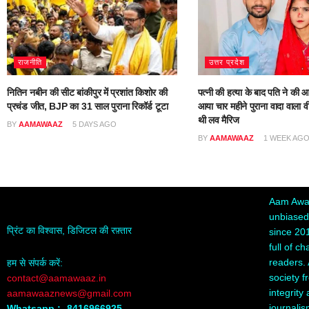
राजनीति
उत्तर प्रदेश
नितिन नबीन की सीट बांकीपुर में प्रशांत किशोर की
पत्नी की हत्या के बाद पति ने की आ
प्रचंड जीत, BJP का 31 साल पुराना रिकॉर्ड टूटा
आया चार महीने पुराना वादा वाला वी
थी लव मैरिज
BY
AAMAWAAZ
5 DAYS AGO
BY
AAMAWAAZ
1 WEEK AG
Aam Awaa
unbiased,
प्रिंट का विश्वास, डिजिटल की रफ़्तार
since 20
full of c
readers. 
हम से संपर्क करें:
society f
contact@aamawaaz.in
integrity
aamawaaznews@gmail.com
journalis
Whatsapp :- 8416966925