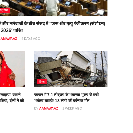
ाष्ट्रीय
मे और नारेबाजी के बीच संसद में ”जन्म और मृत्यु पंजीकरण (संशोधन)
 2026′ पारित
AAMAWAAZ
4 DAYS AGO
विश्व
त्महत्या, सामने
जापान में 7.1 तीव्रता के भयानक भूकंप से मची
डियो, दोनों ने की
भयंकर तबाही! 13 लोगों की दर्दनाक मौत
BY
AAMAWAAZ
1 WEEK AGO
O