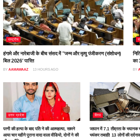
राष्ट्रीय
र
हंगामे और नारेबाजी के बीच संसद में ”जन्म और मृत्यु पंजीकरण (संशोधन)
नित
बिल 2026′ पारित
का 3
BY
AAMAWAAZ
13 HOURS AGO
BY
उत्तर प्रदेश
विश्व
पत्नी की हत्या के बाद पति ने की आत्महत्या, सामने
जापान में 7.1 तीव्रता के भयानक भ
आया चार महीने पुराना वादा वाला वीडियो, दोनों ने की
भयंकर तबाही! 13 लोगों की दर्दना