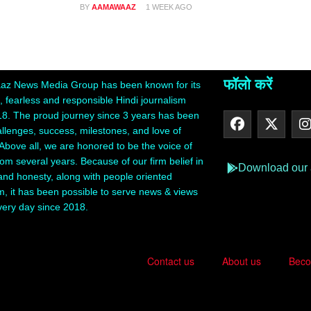
BY
AAMAWAAZ
1 WEEK AGO
फॉलो करें
z News Media Group has been known for its
 fearless and responsible Hindi journalism
18. The proud journey since 3 years has been
hallenges, success, milestones, and love of
Above all, we are honored to be the voice of
rom several years. Because of our firm belief in
Download our
 and honesty, along with people oriented
m, it has been possible to serve news & views
very day since 2018.
Contact us
About us
Beco