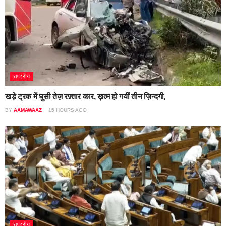
राष्ट्रीय
खड़े ट्रक में घुसी तेज़ रफ़्तार कार, ख़त्म हो गयीं तीन ज़िन्दगी,
BY
AAMAWAAZ
15 HOURS AGO
राष्ट्रीय