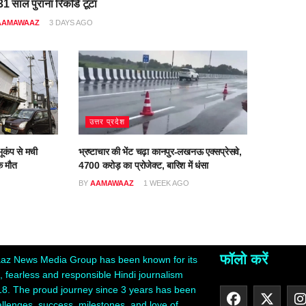
1 साल पुराना रिकॉर्ड टूटा
AAMAWAAZ
3 DAYS AGO
उत्तर प्रदेश
ूकंप से मची
भ्रष्टाचार की भेंट चढ़ा कानपुर-लखनऊ एक्सप्रेसवे,
क मौत
4700 करोड़ का प्रोजेक्ट, बारिश में धंसा
O
BY
AAMAWAAZ
1 WEEK AGO
फॉलो करें
z News Media Group has been known for its
 fearless and responsible Hindi journalism
18. The proud journey since 3 years has been
hallenges, success, milestones, and love of