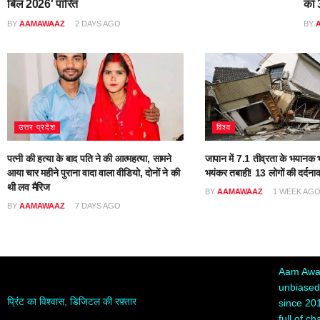
बिल 2026′ पारित
का 3
BY
AAMAWAAZ
2 DAYS AGO
BY
उत्तर प्रदेश
विश्व
पत्नी की हत्या के बाद पति ने की आत्महत्या, सामने
जापान में 7.1 तीव्रता के भयानक भ
आया चार महीने पुराना वादा वाला वीडियो, दोनों ने की
भयंकर तबाही! 13 लोगों की दर्दना
थी लव मैरिज
BY
AAMAWAAZ
1 WEEK AG
BY
AAMAWAAZ
7 DAYS AGO
Aam Awaa
unbiased,
प्रिंट का विश्वास, डिजिटल की रफ़्तार
since 20
full of c