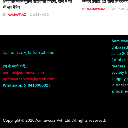
आया चार महीने पुराना वादा वाला वीडियो, दोनों ने की
भयंकर तबाही! 13 लोगों की दर्दना
थी लव मैरिज
BY
AAMAWAAZ
1 WEEK AG
BY
AAMAWAAZ
1 WEEK AGO
Aam Awaa
unbiased,
प्रिंट का विश्वास, डिजिटल की रफ़्तार
since 20
full of c
readers. 
हम से संपर्क करें:
society f
contact@aamawaaz.in
integrity
aamawaaznews@gmail.com
journalis
Whatsapp :- 8416966925
almost e
Copyright © 2020 Aamawaaz Pvt. Ltd. All rights reserved.