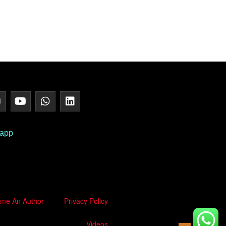
 app
me An Author
Privacy Policy
Videos