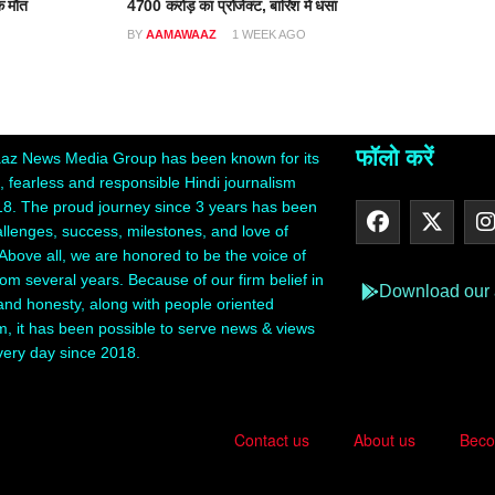
क मौत
4700 करोड़ का प्रोजेक्ट, बारिश में धंसा
O
BY
AAMAWAAZ
1 WEEK AGO
फॉलो करें
z News Media Group has been known for its
 fearless and responsible Hindi journalism
18. The proud journey since 3 years has been
hallenges, success, milestones, and love of
Above all, we are honored to be the voice of
rom several years. Because of our firm belief in
Download our
 and honesty, along with people oriented
m, it has been possible to serve news & views
very day since 2018.
Contact us
About us
Beco