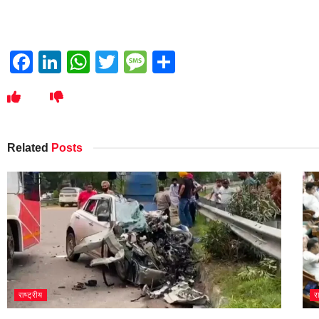
Facebook
LinkedIn
WhatsApp
Twitter
Message
Share
Related
Posts
राष्ट्रीय
र