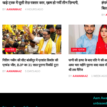
खड़े ट्रक में घुसी तेज़ रफ़्तार कार, ख़त्म हो गयीं तीन ज़िन्दगी,
हंगा
बिल
BY
AAMAWAAZ
4 HOURS AGO
BY
राजनीति
उत्तर प्रदेश
नितिन नबीन की सीट बांकीपुर में प्रशांत किशोर की
पत्नी की हत्या के बाद पति ने की आ
प्रचंड जीत, BJP का 31 साल पुराना रिकॉर्ड टूटा
आया चार महीने पुराना वादा वाला वी
थी लव मैरिज
BY
AAMAWAAZ
5 DAYS AGO
BY
AAMAWAAZ
1 WEEK AG
Aam Awaa
unbiased,