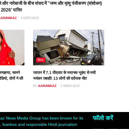
मे और नारेबाजी के बीच संसद में ”जन्म और मृत्यु पंजीकरण (संशोधन)
 2026′ पारित
AAMAWAAZ
4 DAYS AGO
विश्व
त्महत्या, सामने
जापान में 7.1 तीव्रता के भयानक भूकंप से मची
डियो, दोनों ने की
भयंकर तबाही! 13 लोगों की दर्दनाक मौत
BY
AAMAWAAZ
1 WEEK AGO
O
फॉलो करें
z News Media Group has been known for its
 fearless and responsible Hindi journalism