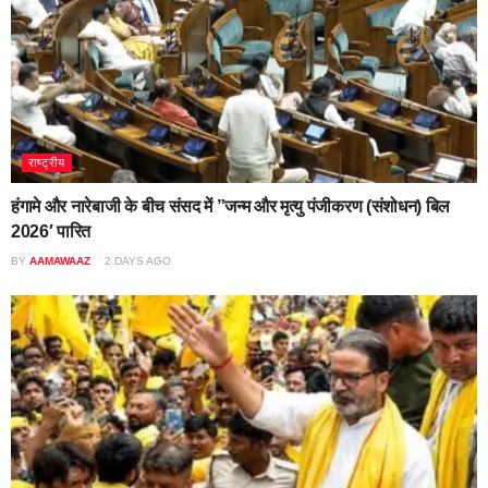
राष्ट्रीय
हंगामे और नारेबाजी के बीच संसद में ”जन्म और मृत्यु पंजीकरण (संशोधन) बिल
2026′ पारित
BY
AAMAWAAZ
2 DAYS AGO