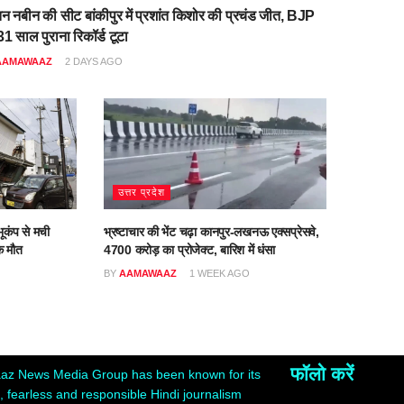
िन नबीन की सीट बांकीपुर में प्रशांत किशोर की प्रचंड जीत, BJP
1 साल पुराना रिकॉर्ड टूटा
AAMAWAAZ
2 DAYS AGO
उत्तर प्रदेश
ूकंप से मची
भ्रष्टाचार की भेंट चढ़ा कानपुर-लखनऊ एक्सप्रेसवे,
क मौत
4700 करोड़ का प्रोजेक्ट, बारिश में धंसा
BY
AAMAWAAZ
1 WEEK AGO
फॉलो करें
z News Media Group has been known for its
 fearless and responsible Hindi journalism