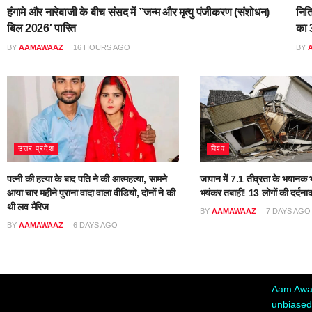
हंगामे और नारेबाजी के बीच संसद में ”जन्म और मृत्यु पंजीकरण (संशोधन)
नित
बिल 2026′ पारित
का 3
BY
AAMAWAAZ
16 HOURS AGO
BY
उत्तर प्रदेश
विश्व
पत्नी की हत्या के बाद पति ने की आत्महत्या, सामने
जापान में 7.1 तीव्रता के भयानक भ
आया चार महीने पुराना वादा वाला वीडियो, दोनों ने की
भयंकर तबाही! 13 लोगों की दर्दना
थी लव मैरिज
BY
AAMAWAAZ
7 DAYS AGO
BY
AAMAWAAZ
6 DAYS AGO
Aam Awaa
unbiased,