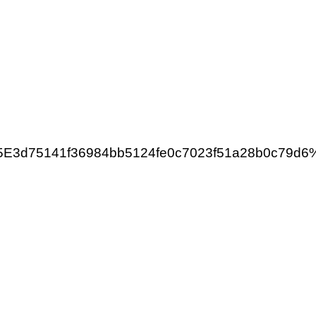
E3d75141f36984bb5124fe0c7023f51a28b0c79d6%