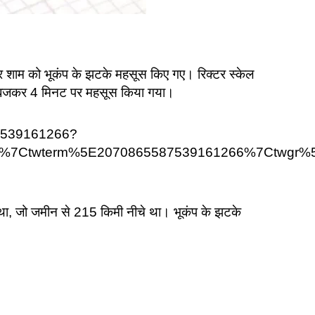
 शाम को भूकंप के झटके महसूस किए गए। रिक्टर स्केल
7 बजकर 4 मिनट पर महसूस किया गया।
87539161266?
d%7Ctwterm%5E2070865587539161266%7Ctwgr%5
तान था, जो जमीन से 215 किमी नीचे था। भूकंप के झटके