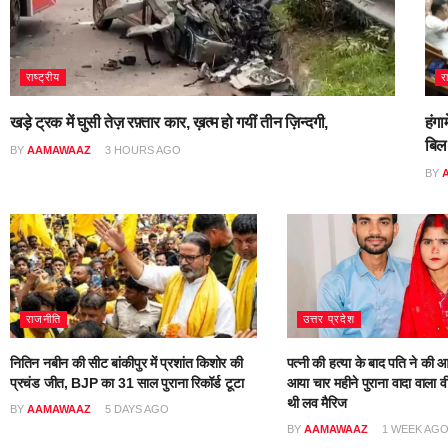
राष्ट्रीय
र
खड़े ट्रक में घुसी तेज़ रफ़्तार कार, ख़त्म हो गयीं तीन ज़िन्दगी,
हंगा
बिल
BY
AAMAWAAZ
3 HOURS AGO
BY
राजनीति
उत्तर प्रदेश
नितिन नबीन की सीट बांकीपुर में प्रशांत किशोर की
पत्नी की हत्या के बाद पति ने की आ
प्रचंड जीत, BJP का 31 साल पुराना रिकॉर्ड टूटा
आया चार महीने पुराना वादा वाला वी
थी लव मैरिज
BY
AAMAWAAZ
5 DAYS AGO
BY
AAMAWAAZ
1 WEEK AG