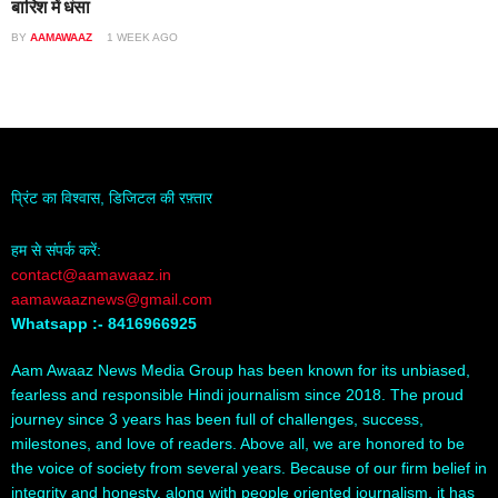
बारिश में धंसा
BY
AAMAWAAZ
1 WEEK AGO
प्रिंट का विश्वास, डिजिटल की रफ़्तार
हम से संपर्क करें:
contact@aamawaaz.in
aamawaaznews@gmail.com
Whatsapp :- 8416966925
Aam Awaaz News Media Group has been known for its unbiased,
fearless and responsible Hindi journalism since 2018. The proud
journey since 3 years has been full of challenges, success,
milestones, and love of readers. Above all, we are honored to be
the voice of society from several years. Because of our firm belief in
integrity and honesty, along with people oriented journalism, it has