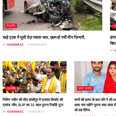
राष्ट्रीय
र
खड़े ट्रक में घुसी तेज़ रफ़्तार कार, ख़त्म हो गयीं तीन ज़िन्दगी,
हंगा
बिल
BY
AAMAWAAZ
4 HOURS AGO
BY
राजनीति
उत्तर प्रदेश
नितिन नबीन की सीट बांकीपुर में प्रशांत किशोर की
पत्नी की हत्या के बाद पति ने की आ
प्रचंड जीत, BJP का 31 साल पुराना रिकॉर्ड टूटा
आया चार महीने पुराना वादा वाला वी
थी लव मैरिज
BY
AAMAWAAZ
5 DAYS AGO