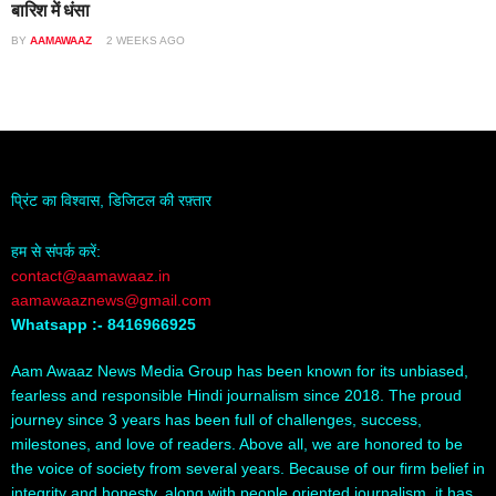
बारिश में धंसा
BY
AAMAWAAZ
2 WEEKS AGO
प्रिंट का विश्वास, डिजिटल की रफ़्तार
हम से संपर्क करें:
contact@aamawaaz.in
aamawaaznews@gmail.com
Whatsapp :- 8416966925
Aam Awaaz News Media Group has been known for its unbiased,
fearless and responsible Hindi journalism since 2018. The proud
journey since 3 years has been full of challenges, success,
milestones, and love of readers. Above all, we are honored to be
the voice of society from several years. Because of our firm belief in
integrity and honesty, along with people oriented journalism, it has