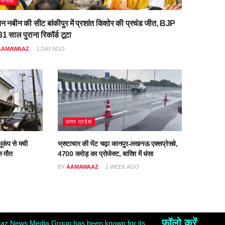
ाजनीति
िन नबीन की सीट बांकीपुर में प्रशांत किशोर की प्रचंड जीत, BJP
1 साल पुराना रिकॉर्ड टूटा
AAMAWAAZ
1 DAY AGO
उत्तर प्रदेश
ूकंप से मची
भ्रष्टाचार की भेंट चढ़ा कानपुर-लखनऊ एक्सप्रेसवे,
क मौत
4700 करोड़ का प्रोजेक्ट, बारिश में धंसा
BY
AAMAWAAZ
1 WEEK AGO
फॉलो करें
z News Media Group has been known for its