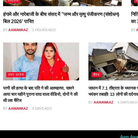
राष्ट्रीय
र
हंगामे और नारेबाजी के बीच संसद में ”जन्म और मृत्यु पंजीकरण (संशोधन)
नित
बिल 2026′ पारित
का 3
BY
AAMAWAAZ
5 HOURS AGO
BY
उत्तर प्रदेश
विश्व
पत्नी की हत्या के बाद पति ने की आत्महत्या, सामने
जापान में 7.1 तीव्रता के भयानक भ
आया चार महीने पुराना वादा वाला वीडियो, दोनों ने की
भयंकर तबाही! 13 लोगों की दर्दना
थी लव मैरिज
BY
AAMAWAAZ
6 DAYS AGO
BY
AAMAWAAZ
6 DAYS AGO
Aam Awaa