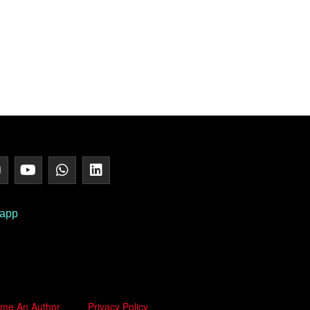
 app
me An Author
Privacy Policy