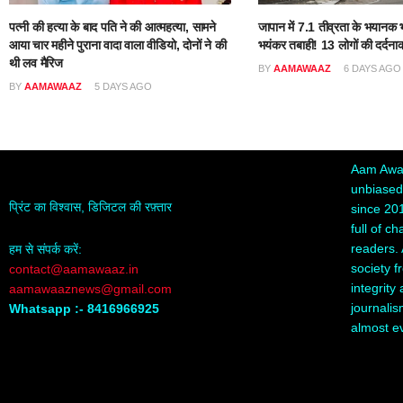
पत्नी की हत्या के बाद पति ने की आत्महत्या, सामने
जापान में 7.1 तीव्रता के भयानक भ
आया चार महीने पुराना वादा वाला वीडियो, दोनों ने की
भयंकर तबाही! 13 लोगों की दर्दना
थी लव मैरिज
BY
AAMAWAAZ
6 DAYS AGO
BY
AAMAWAAZ
5 DAYS AGO
Aam Awaa
unbiased,
प्रिंट का विश्वास, डिजिटल की रफ़्तार
since 20
full of c
readers. 
हम से संपर्क करें:
society f
contact@aamawaaz.in
integrity
aamawaaznews@gmail.com
journalis
Whatsapp :- 8416966925
almost e