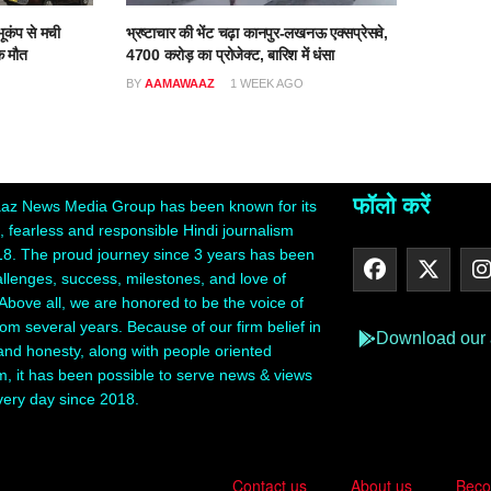
ूकंप से मची
भ्रष्टाचार की भेंट चढ़ा कानपुर-लखनऊ एक्सप्रेसवे,
क मौत
4700 करोड़ का प्रोजेक्ट, बारिश में धंसा
BY
AAMAWAAZ
1 WEEK AGO
फॉलो करें
z News Media Group has been known for its
 fearless and responsible Hindi journalism
18. The proud journey since 3 years has been
hallenges, success, milestones, and love of
Above all, we are honored to be the voice of
rom several years. Because of our firm belief in
Download our
 and honesty, along with people oriented
m, it has been possible to serve news & views
very day since 2018.
Contact us
About us
Beco