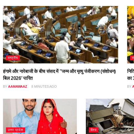
राष्ट्रीय
र
हंगामे और नारेबाजी के बीच संसद में ”जन्म और मृत्यु पंजीकरण (संशोधन)
नित
बिल 2026′ पारित
का 3
BY
AAMAWAAZ
8 MINUTES AGO
BY
उत्तर प्रदेश
विश्व