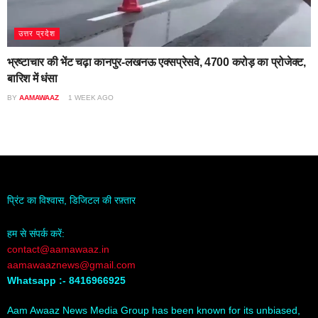
उत्तर प्रदेश
भ्रष्टाचार की भेंट चढ़ा कानपुर-लखनऊ एक्सप्रेसवे, 4700 करोड़ का प्रोजेक्ट,
बारिश में धंसा
BY
AAMAWAAZ
1 WEEK AGO
प्रिंट का विश्वास, डिजिटल की रफ़्तार
हम से संपर्क करें:
contact@aamawaaz.in
aamawaaznews@gmail.com
Whatsapp :- 8416966925
Aam Awaaz News Media Group has been known for its unbiased,