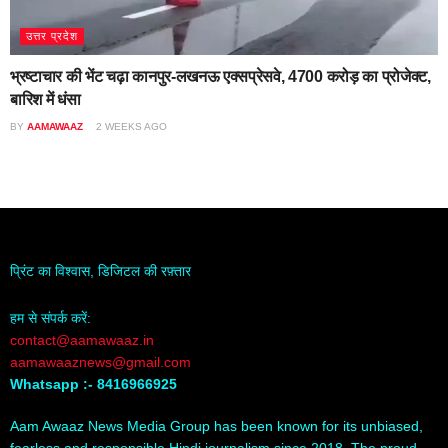
उत्तर प्रदेश
भ्रष्टाचार की भेंट चढ़ा कानपुर-लखनऊ एक्सप्रेसवे, 4700 करोड़ का प्रोजेक्ट,
बारिश में धंसा
BY
AAMAWAAZ
2 WEEKS AGO
प्रिंट का विश्वास, डिजिटल की रफ़्तार
हम से संपर्क करें:
contact@aamawaaz.in
aamawaaznews@gmail.com
Whatsapp :- 8416966925
Aam Awaaz News Media Group has been known for its unbiased,
fearless and responsible Hindi journalism since 2018. The proud