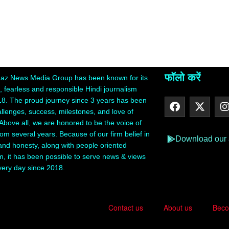
फॉलो करें
z News Media Group has been known for its
 fearless and responsible Hindi journalism
18. The proud journey since 3 years has been
hallenges, success, milestones, and love of
Above all, we are honored to be the voice of
rom several years. Because of our firm belief in
Download our
 and honesty, along with people oriented
m, it has been possible to serve news & views
very day since 2018.
Contact us
About us
Beco