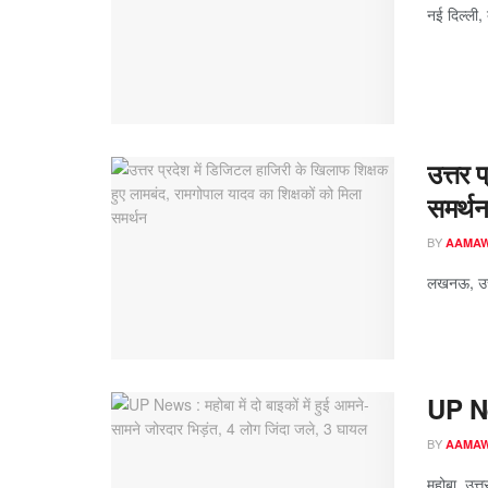
नई दिल्ली, 
उत्तर 
समर्थ
BY
AAMA
लखनऊ, उत्तर
UP New
BY
AAMA
महोबा, उत्त