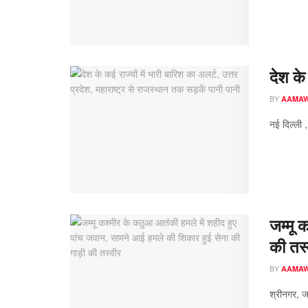
देश के 
BY
AAMA
नई दिल्ली ,
जम्मू 
की तस्
BY
AAMA
श्रीनगर, जम