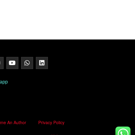
 app
me An Author
Privacy Policy