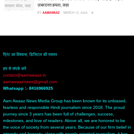
ज़बरदस्त हमला, कहा
BY
AAMAWAAZ
MARCH 13, 2024
0
प्रिंट का विश्वास, डिजिटल की रफ़्तार
हम से संपर्क करें:
contact@aamawaaz.in
aamawaaznews@gmail.com
Whatsapp :- 8416966925
Aam Awaaz News Media Group has been known for its unbiased,
fearless and responsible Hindi journalism since 2018. The proud
journey since 3 years has been full of challenges, success,
milestones, and love of readers. Above all, we are honored to be
the voice of society from several years. Because of our firm belief in
integrity and honesty, along with people oriented journalism, it has